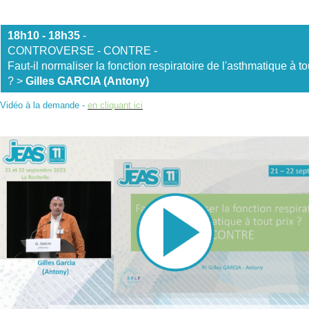
18h10 - 18h35
-
CONTROVERSE - CONTRE -
Faut-il normaliser la fonction respiratoire de l'asthmatique à to
? >
Gilles GARCIA (Antony)
Vidéo à la demande -
en cliquant ici