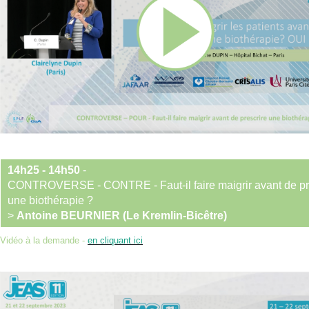
14h25 - 14h50
-
CONTROVERSE - CONTRE - Faut-il faire maigrir avant de pr
une biothérapie ?
>
Antoine BEURNIER (Le Kremlin-Bicêtre)
Vidéo à la demande -
en cliquant ici