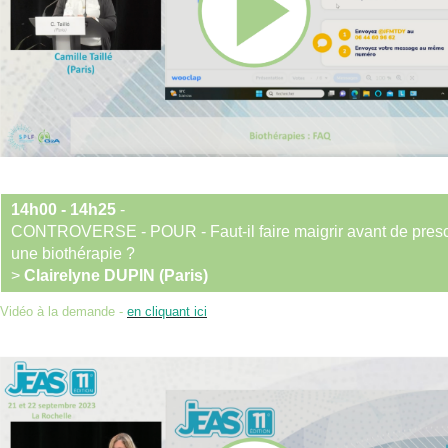
14h00 - 14h25
-
CONTROVERSE - POUR - Faut-il faire maigrir avant de presc
une biothérapie ?
>
Clairelyne DUPIN (Paris)
Vidéo à la demande -
en cliquant ici