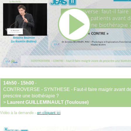
14h50 - 15h00
-
CONTROVERSE - SYNTHESE - Faut-il faire maigrir avant d
prescrire une biothérapie ?
>
Laurent GUILLEMINAULT (Toulouse)
Vidéo à la demande -
en cliquant ici