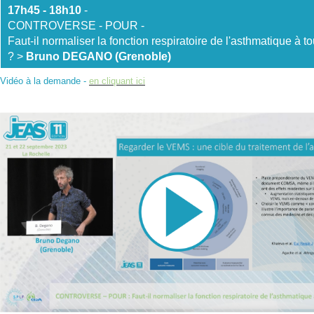
17h45 - 18h
10
-
CONTROVERSE - POUR -
Faut-il normaliser la fonction respiratoire de l'asthmatique à to
? >
Bruno DEGANO (Grenoble)
Vidéo à la demande -
en cliquant ici