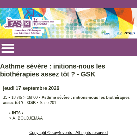
Asthme sévère : initions-nous les
biothérapies assez tôt ? - GSK
jeudi 17 septembre 2026
J5
•
18h45
>
19h00
•
Asthme sévère : initions-nous les biothérapies
assez tôt ? - GSK
•
Salle 201
•
INT6
•
>
A.
BOUDJEMAA
Copyright © key4events - All rights reserved