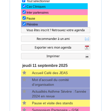
Tout sélectionner
Cas Cliniques
Inter partenaires
Pause
Plénière
jeudi
11 septembre 2025
Accueil Café des JEAS
Mot d’accueil du comité
d’organisation
Actualités Asthme Sévère : l'année
2024 en revue
Pause et visite des stands
Symposium Partenaire – GSK